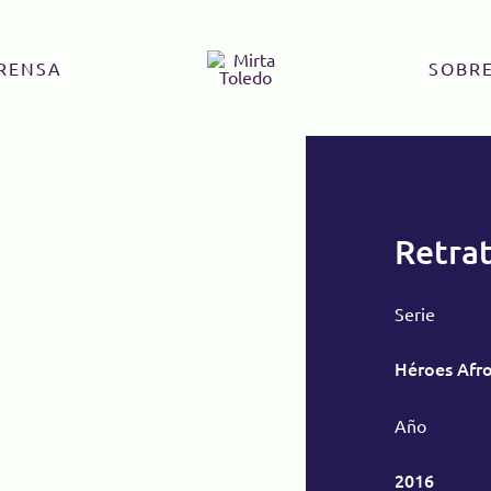
RENSA
SOBRE
Retrat
Serie
Héroes Afro
Año
2016