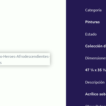
Categoría
Pinturas
Estado
Colección d
Dimensione
47 ¼ x 35 ½
Descripción
Acrílico sob
Otros Datos